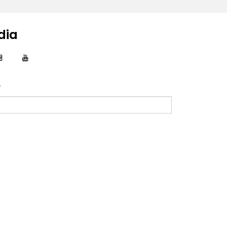
dia
e