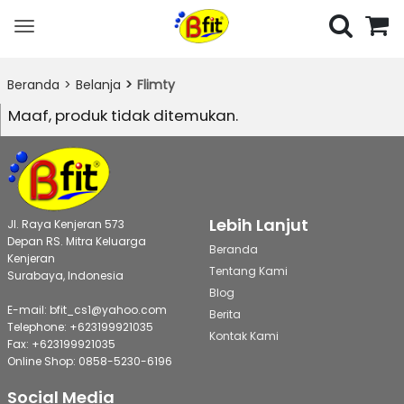
Toggle
navigation
Beranda
Belanja
Flimty
Maaf, produk tidak ditemukan.
Lebih Lanjut
Jl. Raya Kenjeran 573
Depan RS. Mitra Keluarga
Beranda
Kenjeran
Tentang Kami
Surabaya, Indonesia
Blog
E-mail: bfit_cs1@yahoo.com
Berita
Telephone: +623199921035
Kontak Kami
Fax: +623199921035
Online Shop: 0858-5230-6196
Social Media