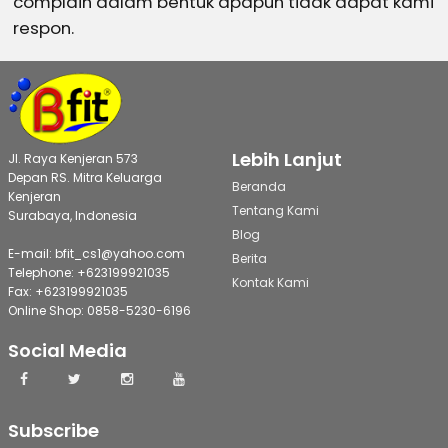
complain dalam bentuk apapun tidak dapat kami
respon.
Lebih Lanjut
Jl. Raya Kenjeran 573
Depan RS. Mitra Keluarga
Beranda
Kenjeran
Tentang Kami
Surabaya, Indonesia
Blog
E-mail: bfit_cs1@yahoo.com
Berita
Telephone: +623199921035
Kontak Kami
Fax: +623199921035
Online Shop: 0858-5230-6196
Social Media
Subscribe