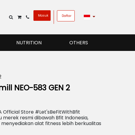
Masuk
Daftar
NUTRITION
OTHERS
2
ill NEO-583 GEN 2
Official Store #Let'sBeFitWithBfit
 merek resmi dibawah Bfit Indonesia,
 menyediakan alat fitness lebih berkualitas