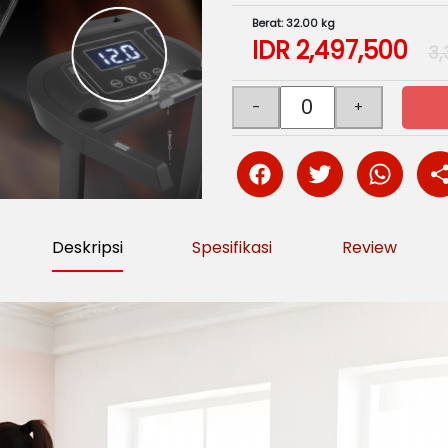
Berat: 32.00 kg
IDR
2,497,500
3,
Deskripsi
Spesifikasi
Review