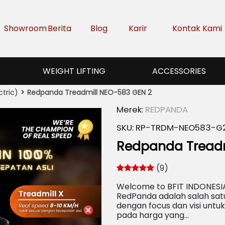
Showroom
Berita
Blog
Karir
Kontak Kami
WEIGHT LIFTING
ACCESSORIES
ctric)
Redpanda Treadmill NEO-583 GEN 2
Merek:
REDPANDA
SKU:
RP-TRDM-NEO583-G
Redpanda Treadm
(9)
Welcome to BFIT INDONESIA 
RedPanda adalah salah satu
dengan focus dan visi untuk
pada harga yang…