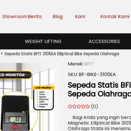
Showroom
Berita
Blog
Karir
Kontak Kami
WEIGHT LIFTING
ACCESSORIES
Sepeda Statis BFIT 3105EA Elliptical Bike Sepeda Olahraga
Merek:
BFIT
SKU:
BF-BIKE-3105EA
Sepeda Statis BFIT
Sepeda Olahrag
(0)
Bagi Anda yang ingin bero
Magnetic Elliptical Bike 31
Olahraga Statis ini mensim