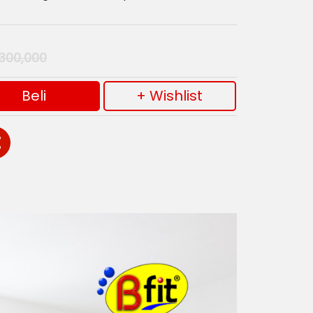
300,000
Beli
+ Wishlist