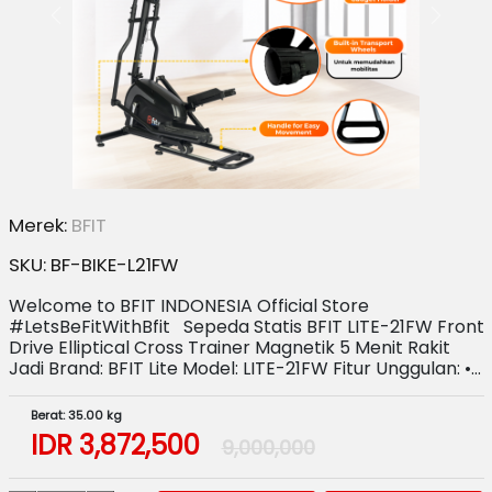
Merek:
BFIT
SKU:
BF-BIKE-L21FW
Welcome to BFIT INDONESIA Official Store
#LetsBeFitWithBfit Sepeda Statis BFIT LITE-21FW Front
Drive Elliptical Cross Trainer Magnetik 5 Menit Rakit
Jadi Brand: BFIT Lite Model: LITE-21FW Fitur Unggulan: •…
Berat: 35.00 kg
IDR
3,872,500
9,000,000