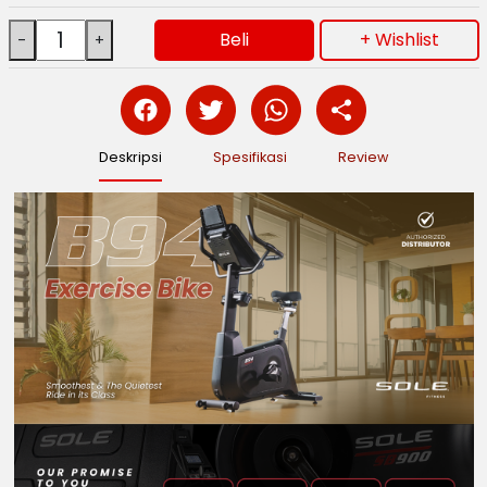
Beli
+ Wishlist
Deskripsi
Spesifikasi
Review