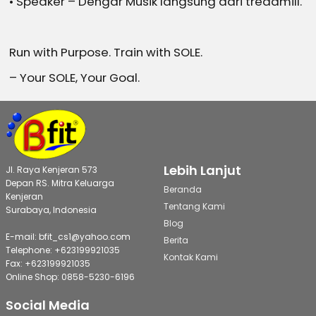
• Speaker – Dengar Musik langsung dari treadmill.
Run with Purpose. Train with SOLE.
– Your SOLE, Your Goal.
Lebih Lanjut
Jl. Raya Kenjeran 573
Depan RS. Mitra Keluarga
Beranda
Kenjeran
Tentang Kami
Surabaya, Indonesia
Blog
E-mail: bfit_cs1@yahoo.com
Berita
Telephone: +623199921035
Kontak Kami
Fax: +623199921035
Online Shop: 0858-5230-6196
Social Media