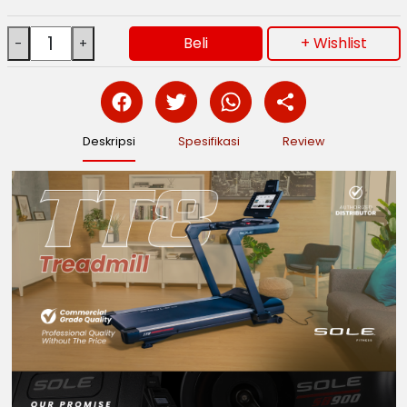
Beli
+ Wishlist
Deskripsi
Spesifikasi
Review