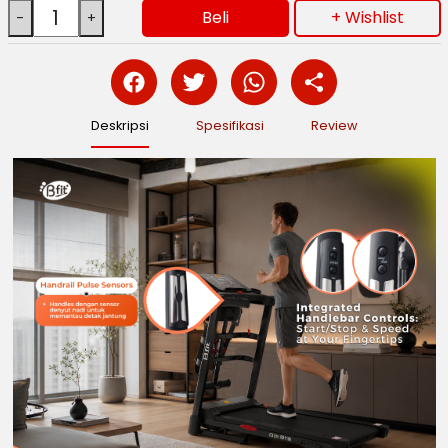
Beli
+ Wishlist
Deskripsi
Spesifikasi
Review