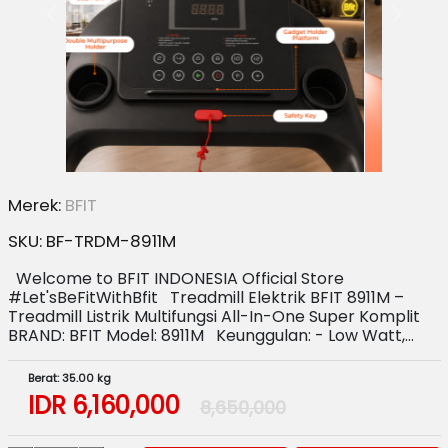
Merek:
BFIT
SKU:
BF-TRDM-8911M
Welcome to BFIT INDONESIA Official Store
#Let'sBeFitWithBfit Treadmill Elektrik BFIT 8911M –
Treadmill Listrik Multifungsi All-In-One Super Komplit
BRAND: BFIT Model: 8911M Keunggulan: - Low Watt,…
Berat: 35.00 kg
IDR
6,160,000
8,650,000