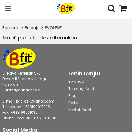
Toggle
navigation
Beranda
Belanja
EVOLENE
Maaf, produk tidak ditemukan.
Lebih Lanjut
Jl. Raya Kenjeran 573
Depan RS. Mitra Keluarga
Beranda
Kenjeran
Tentang Kami
Surabaya, Indonesia
Blog
E-mail: bfit_cs1@yahoo.com
Berita
Telephone: +623199921035
Kontak Kami
Fax: +623199921035
Online Shop: 0858-5230-6196
Social Media